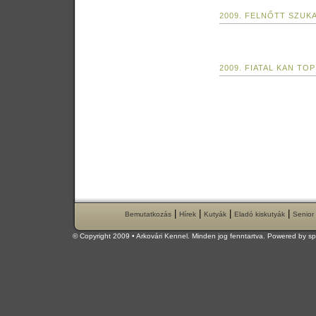
2009. FELNŐTT SZUK
2009. FIATAL KAN T
|
|
|
|
Bemutatkozás
Hírek
Kutyák
Eladó kiskutyák
Senior
© Copyright 2009 • Arkovári Kennel. Minden jog fenntartva. Powered by
sp