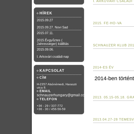
I. ARKOVÁRI CSALÁDI
HÍREK
2015.09.27
2015. FE-HO-VA
2015.09.27. Novi Sad
2015.07.11.
2015.Évgyőztes (
Jahressieger) kiállítás
SCHNAUZER KLUB 20
2015.09.06.
I. Arkovári családi nap
2014-ES ÉV
KAPCSOLAT
2014-ben történt
CÍM
H-2357 Alsónémedi, Haraszti
utca 8.
EMAIL
schnauzerhungary@gmail.com
2013. 05.15-05.18. G
TELEFON
+36 - 29 / 337-772
+36 - 30 / 456-56-59
2013.04.27-28 TEMES