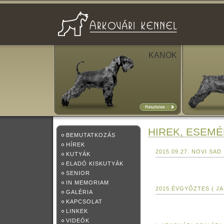
KANOK
HIREK, ESEM
BEMUTATKOZÁS
HÍREK
2015.09.27. NOVI SAD
KUTYÁK
ELADÓ KISKUTYÁK
SENIOR
IN MEMORIAM
2015.ÉVGYŐZTES ( JA
GALÉRIA
KAPCSOLAT
LINKEK
VIDEÓK