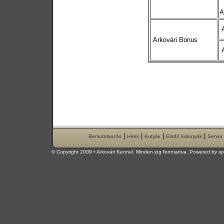
Y
A
A
Arkovári Bonus
A
|
|
|
|
Bemutatkozás
Hírek
Kutyák
Eladó kiskutyák
Senior
© Copyright 2009 • Arkovári Kennel. Minden jog fenntartva. Powered by
sp