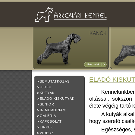
KANOK
ELADÓ KISKU
BEMUTATKOZÁS
HÍREK
Kennelünkben 
KUTYÁK
oltással, sokszori
ELADÓ KISKUTYÁK
SENIOR
élete végéig tartó 
IN MEMORIAM
A kutyák alkal
GALÉRIA
hogy szerető csalá
KAPCSOLAT
LINKEK
Egészséges, s
VIDEÓK