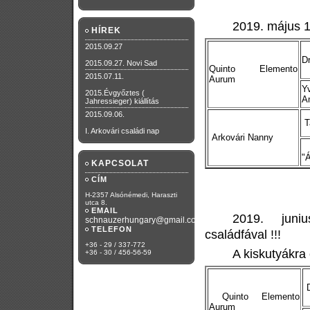
2019. május 14
HÍREK
2015.09.27
D
2015.09.27. Novi Sad
Quinto Elemento
2015.07.11.
Aurum
Y
2015.Évgyőztes (
A
Jahressieger) kiállítás
2015.09.06.
T
I. Arkovári családi nap
Arkovári Nanny
A
"
KAPCSOLAT
CÍM
H-2357 Alsónémedi, Haraszti
utca 8.
EMAIL
2019. junius
schnauzerhungary@gmail.com
TELEFON
családfával !!!
+36 - 29 / 337-772
A kiskutyákra 
+36 - 30 / 456-56-59
D
Quinto Elemento
Aurum